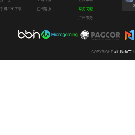
手机APP下载
在线客服
常见问题
广告事务
COPYRIGHT
澳门新葡京
©